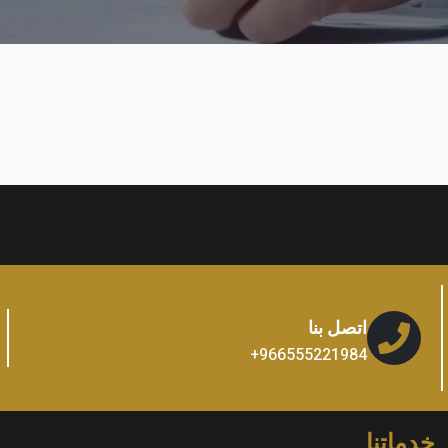
اتصل بنا
966555221984+
خدماتنا