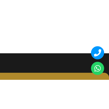
عنواننا
المملكة العربية السعودية - الدمام 7974 شارع
عبدالرحمن بن عوف - حي المنار الرمز البريدي:
32274 المكتب رقم 204